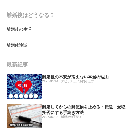
離婚後はどうなる？
離婚後の生活
離婚体験談
最新記事
離婚後の不安が消えない本当の理由
2026/05/14
スピリチュアル的考え方
離婚してからの郵便物を止める・転送・受取
拒否にする手続き方法
2026/04/02
離婚後の手続き