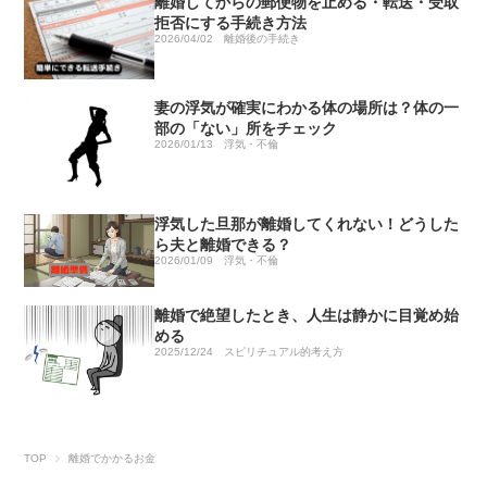
離婚してからの郵便物を止める・転送・受取
拒否にする手続き方法
2026/04/02
離婚後の手続き
妻の浮気が確実にわかる体の場所は？体の一
部の「ない」所をチェック
2026/01/13
浮気・不倫
浮気した旦那が離婚してくれない！どうした
ら夫と離婚できる？
2026/01/09
浮気・不倫
離婚で絶望したとき、人生は静かに目覚め始
める
2025/12/24
スピリチュアル的考え方
TOP
離婚でかかるお金