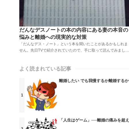
だんなデスノートの本の内容にある妻の本音の
悩みと離婚への現実的な対策
「だんなデス・ノート」という本を聞いたことがあるかもしれま
せん。先日TVで紹介されていたので、手に取って読んでみまし
た。それにしても、身近な人を「デス」するという響きがいかに
も不気味な？タイトルの本ですよね。もともと、インターネット
よく読まれている記事
上での夫の愚痴や悪口を書き込むサイトがあって、その内容を本
にまとめた...
離婚したい でも我慢するか離婚するか
「人生はゲーム」──離婚の痛みを超