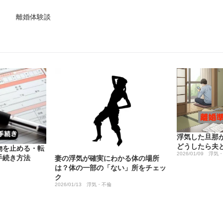
離婚体験談
浮気した旦那
どうしたら夫
物を止める・転
2026/01/09
浮気
手続き方法
妻の浮気が確実にわかる体の場所
は？体の一部の「ない」所をチェッ
ク
2026/01/13
浮気・不倫