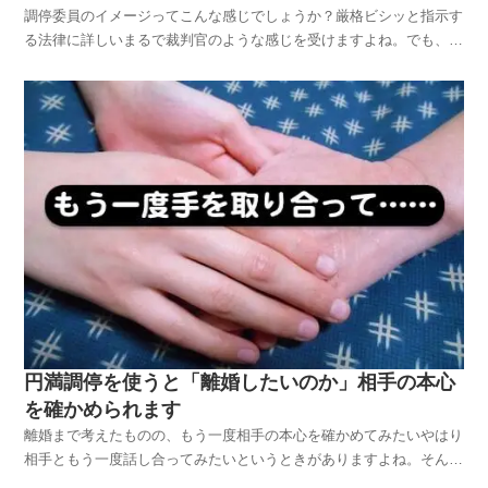
調停委員のイメージってこんな感じでしょうか？厳格ビシッと指示す
る法律に詳しいまるで裁判官のような感じを受けますよね。でも、調
停の場にいる調停委員には何の権限もありません。だから離婚調停の
場では、調停委員から「変な人」だとか「わがままな人」だと思われ
たとしても不利益はほとんどありません。相手が裁判官な...
円満調停を使うと「離婚したいのか」相手の本心
を確かめられます
離婚まで考えたものの、もう一度相手の本心を確かめてみたいやはり
相手ともう一度話し合ってみたいというときがありますよね。そんな
ときに、いざ夫婦で話し合おうとしても二人きりになると感情的にな