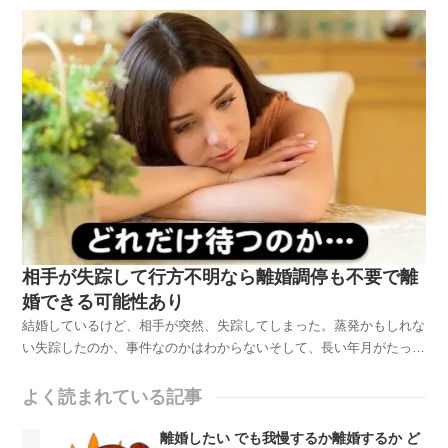
ってしまううまく話ができないということがあると思います。また、
一方が話し合いをしたい、と思っても相手が聞く耳を持た...
相手が失踪して行方不明なら離婚調停も不要で離
婚できる可能性あり
結婚しているけど、相手が突然、失踪してしまった。蒸発かもしれな
い失踪したのか、事件なのかはわからないそして、長い年月がたっ
た。今の住んでいるところで待ちに待っていたのに、いっこうに帰っ
てきません。相手との連絡も取れず、生きているのか死んでいるのか
よく読まれている記事
も不明。腹が立ったり悲しいのか自分でもわからないままで...
離婚したい でも我慢するか離婚するか ど