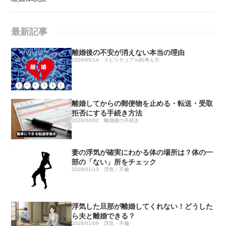
最新記事
離婚後の不安が消えない本当の理由
2026/05/14
スピリチュアル的考え方
離婚してからの郵便物を止める・転送・受取
拒否にする手続き方法
2026/04/02
離婚後の手続き
妻の浮気が確実にわかる体の場所は？体の一
部の「ない」所をチェック
2026/01/13
浮気・不倫
浮気した旦那が離婚してくれない！どうした
ら夫と離婚できる？
2026/01/09
浮気・不倫