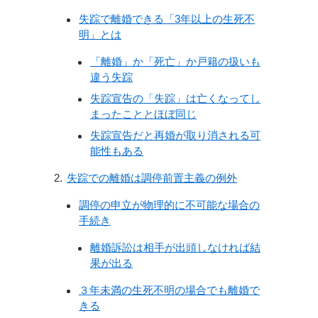
失踪で離婚できる「3年以上の生死不
明」とは
「離婚」か「死亡」か戸籍の扱いも
違う失踪
失踪宣告の「失踪」は亡くなってし
まったこととほぼ同じ
失踪宣告だと再婚が取り消される可
能性もある
失踪での離婚は調停前置主義の例外
調停の申立が物理的に不可能な場合の
手続き
離婚訴訟は相手が出頭しなければ結
果が出る
３年未満の生死不明の場合でも離婚で
きる