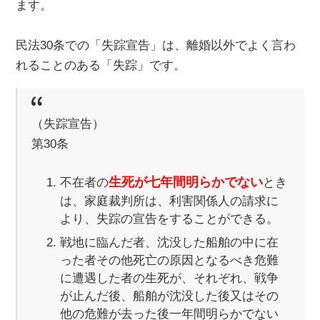
ます。
民法30条での「失踪宣告」は、離婚以外でよく言わ
れることのある「失踪」です。
（失踪宣告）
第30条
生死が七年間明らかでない
不在者の
とき
は、家庭裁判所は、利害関係人の請求に
より、失踪の宣告をすることができる。
戦地に臨んだ者、沈没した船舶の中に在
った者その他死亡の原因となるべき危難
に遭遇した者の生死が、それぞれ、戦争
が止んだ後、船舶が沈没した後又はその
他の危難が去った後一年間明らかでない